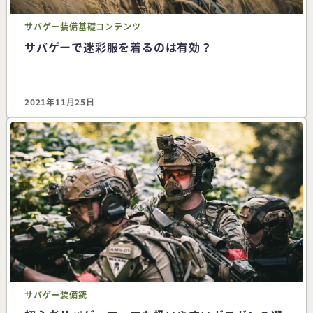
サバゲー
装備
基礎コンテンツ
サバゲーで迷彩服を着るのは有効？
2021年11月25日
サバゲー
装備
銃