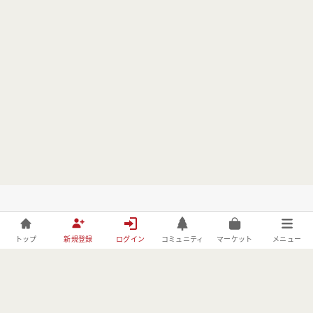
トップ
新規登録
ログイン
コミュニティ
マーケット
メニュー
株式会社フォレストーリーは、林野庁の「令和元年度森林づくりへ
の異分野技術導入・実証事業」の委託事業者としてBE FORESTER
に取り組んでおります。