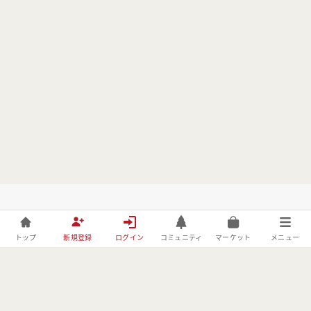
トップ
新規登録
ログイン
コミュニティ
マーケット
メニュー
株式会社フォレストーリーは、林野庁の「令和元年度森林づくりへ
の異分野技術導入・実証事業」の委託事業者としてBE FORESTER
に取り組んでおります。