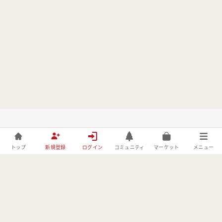
トップ
新規登録
ログイン
コミュニティ
マーケット
メニュー
株式会社フォレストーリーは、林野庁の「令和元年度森林づくりへ
の異分野技術導入・実証事業」の委託事業者としてBE FORESTER
に取り組んでおります。
MENU
USER
OTHER