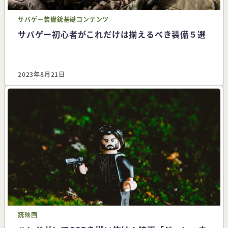
サバゲー
装備
銃
基礎コンテンツ
サバゲー初心者がこれだけは揃えるべき装備５選
2023年8月21日
銃
映画