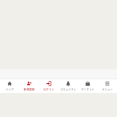
トップ
新規登録
ログイン
コミュニティ
マーケット
メニュー
株式会社フォレストーリーは、林野庁の「令和元年度森林づくりへ
の異分野技術導入・実証事業」の委託事業者としてBE FORESTER
に取り組んでおります。