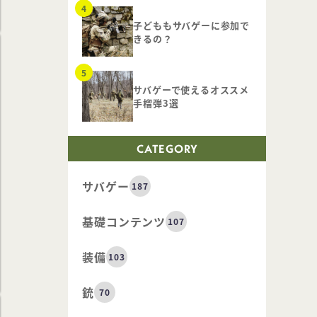
子どももサバゲーに参加で
きるの？
サバゲーで使えるオススメ
手榴弾3選
CATEGORY
サバゲー
187
基礎コンテンツ
107
装備
103
銃
70