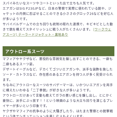
スパイみたいなスーツやコートといった出で立ちも人気です。
エアガンはSIG P230JPなど、日本の警察で実際に使われている銃や、ジ
ャケットの内側に忍ばせることのできる小ささのグロック26などを好む人
が多いようです。
サバイバルゲームでの立ち回りも統制の取れた連携で、キビキビとした動
きで銃を構えてスタイリッシュに戦う人がたくさんいます。
[ワークウェ
アスーツ] テーラードジャケット・裏地あり
アウトロー系スーツ
マフィアやヤクザなど、悪役的な雰囲気を醸し出すことのできる、一癖も
二癖もあるスーツ姿。
デザートイーグルなど、デカくてゴツいエアガンや、派手な装飾を施した
ソード・カトラスなど、存在感のあるエアガンを持つ人が多く見受けられ
ます。
ちなみにアウトローなスーツのサバゲーマーは、いかついエアガンを両手
に構えたいわゆる「二丁拳銃」が好きな人が多いようです。
アウトローだけあって言動も敢えてガラの悪い感じを醸し出し、とにかく
豪快に、派手にぶっ放す！！という映画のような大立ち回りを演じるプレ
イヤーが多いという印象です。
ヤクザやマフィアの抗争のように大騒ぎしたり、はたまた警察との銃撃戦
という体でシチュエーションを楽しむ人もよくいます。