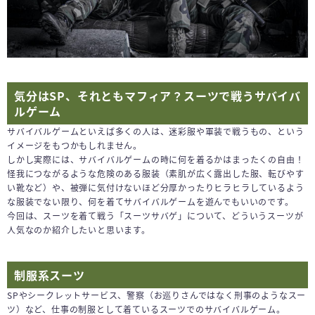
気分はSP、それともマフィア？スーツで戦うサバイバ
ルゲーム
サバイバルゲームといえば多くの人は、迷彩服や軍装で戦うもの、という
イメージをもつかもしれません。
しかし実際には、サバイバルゲームの時に何を着るかはまったくの自由！
怪我につながるような危険のある服装（素肌が広く露出した服、転びやす
い靴など）や、被弾に気付けないほど分厚かったりヒラヒラしているよう
な服装でない限り、何を着てサバイバルゲームを遊んでもいいのです。
今回は、スーツを着て戦う「スーツサバゲ」について、どういうスーツが
人気なのか紹介したいと思います。
制服系スーツ
SPやシークレットサービス、警察（お巡りさんではなく刑事のようなスー
ツ）など、仕事の制服として着ているスーツでのサバイバルゲーム。