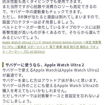
防水性能も高くダイビングでも使用できます。
また当然ですが心拍数や消費カロリーも測定できるの
で、サバゲー中の運動量もチェックできます。
ただし、BB弾が当たると画面は割れてしまいますので、
画面プロテクターは必ず用意しましょう。
ベルトとケースが一体化しているタイプのケースには耐
衝撃性能が高いものが多くあるので、そちらから選んで
みるといいでしょう。
Apple Watch Ultra2 バンド 49mm 45mm 44mm 42mm 一体型 耐衝撃
PC TPU 二重構造 スポーツバンド 落下 衝撃 吸収 耐久性 傷防止 ラギッ
ド・アーマー・プロ ACS05915
サバゲーに使うなら、Apple Watch Ultra 2
サバゲーで使えるApple WatchはApple Watch Ultra2
が最適です。
サバゲーを楽しむ方はアウトドア派が多いと思います。
サバゲー以外のことにも使えるApple Watch Ultra2の
購入を考えてもいいかもしれません。
ただしサバゲーでは対衝撃ケースと音設定を忘れないよ
うにしましょう。