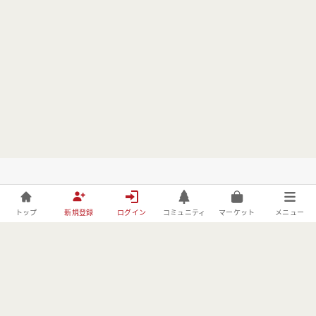
トップ
新規登録
ログイン
コミュニティ
マーケット
メニュー
株式会社フォレストーリーは、林野庁の「令和元年度森林づくりへ
の異分野技術導入・実証事業」の委託事業者としてBE FORESTER
に取り組んでおります。
MENU
USER
OTHER