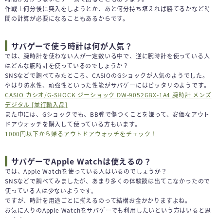
作戦上何分後に突入をしようとか、あと何分持ち堪えれば勝てるかなど時
間の計算が必要になることもあるからです。
サバゲーで使う時計は何が人気？
では、腕時計を使わない人が一定数いる中で、逆に腕時計を使っている人
はどんな腕時計を使っているのでしょうか？
SNSなどで調べてみたところ、CASIOのGショックが人気のようでした。
やはり防水性、頑強性といった性能がサバゲーにはピッタリのようです。
CASIO カシオ/G-SHOCK ジーショック DW-9052GBX-1A4 腕時計 メンズ
デジタル [並行輸入品]
また中には、Gショックでも、BB弾で傷つくことを嫌って、安価なアウト
ドアウォッチを購入して使っている方もいます。
1000円以下から帰るアウトドアウォッチをチェック！
サバゲーでApple Watchは使えるの？
では、Apple Watchを使っている人はいるのでしょうか？
SNSなどで調べてみましたが、あまり多くの体験談は出てこなかったので
使っている人は少ないようです。
ですが、時計を用途ごとに揃えるのって結構お金かかりますよね。
お気に入りのApple Watchをサバゲーでも利用したいという方はいると思