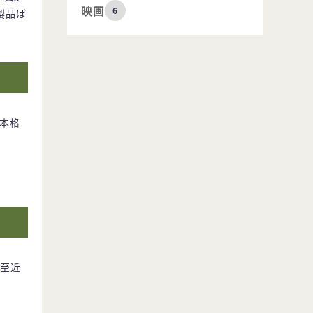
映画
6
製品ば
も本格
、至近