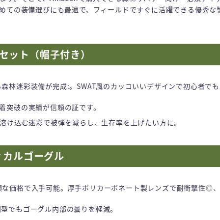
めての装備選びにも最適で、フィールドですぐに活躍できる優秀な
上下セット（帽子付き）
森林迷彩装備が完成:。SWAT風のカッコいいデザインで初心者で
万着突破の実績が信頼の証です。
溶け込む迷彩で被弾を減らし、生存率を上げたい方に。
クティカルゴーグル
頃な価格で入手可能。厚手ポリカーボネート製レンズで耐衝撃性◎
閉型でもゴーグル内部の曇りを軽減。