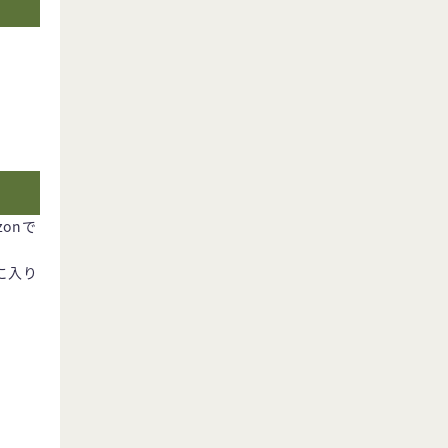
onで
に入り