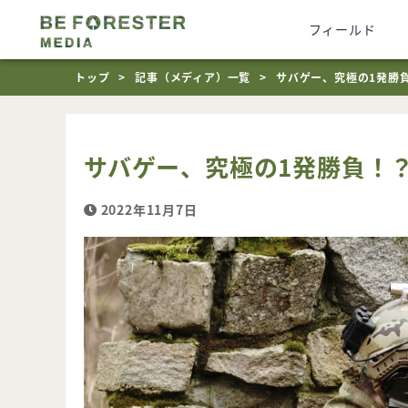
フィールド
トップ
記事（メディア）一覧
サバゲー、究極の1発勝
サバゲー、究極の1発勝負！
2022年11月7日