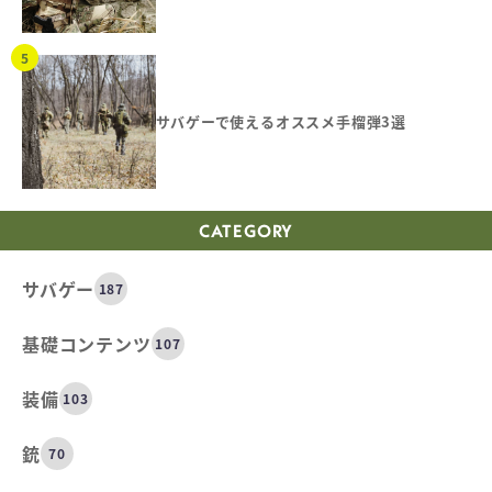
サバゲーで使えるオススメ手榴弾3選
CATEGORY
サバゲー
187
基礎コンテンツ
107
装備
103
銃
70