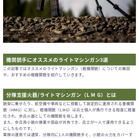
機関銃手にオススメのライトマシンガン3選
この記事ではオススメのライトマシンガン（軽機関銃）についての解説
や、おすすめの軽機関銃を紹介していきます。
分隊支援火器/ライトマシンガン（L M G）とは
銃架に乗せたり、航空機や車両などに搭載して固定的に運用される重機関
銃（HMG）に対し、軽機関銃（LMG）は兵士個人が携行できる程度に軽量
化され、歩兵火器としての機関銃を指します。
また、歩兵用小銃の弾薬や部品が共有でき、兵士が一人で運用できるよう
にしたものです。
軍隊の運用では通常、分隊内に1人の機関銃手と、小銃の火力をカバーす