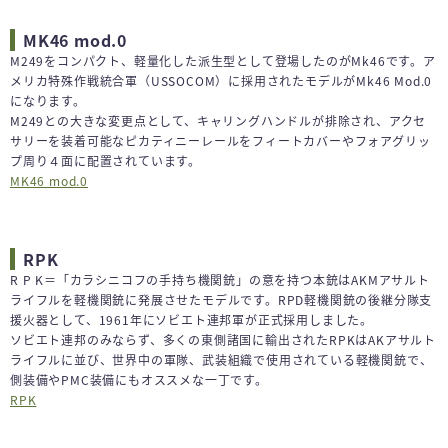
MK46 mod.0
M249をコンパクト、軽量化した派生型として登場したのがMk46です。ア
メリカ特殊作戦統合軍（USSOCOM）に採用されたモデルがMk46 Mod.0
になります。
M249との大きな変更点として、キャリングハンドルが排除され、アクセ
サリーを装着可能なピカティニーレールをフィートカバーやフォアグリッ
プ周り４面に配置されています。
MK46 mod.0
RPK
R P K＝「カラシニコフの手持ち機関銃」の意を持つ本銃はAKMアサルト
ライフルを軽機関銃に発展させたモデルです。RPD軽機関銃の後継分隊支
援火器として、1961年にソビエト連邦軍が正式採用しました。
ソビエト連邦のみならず、多くの東側諸国に輸出されたRPKはAKアサルト
ライフルに並び、世界中の軍隊、武装組織で使用されている軽機関銃で、
側装備やPMC装備にもオススメな一丁です。
RPK