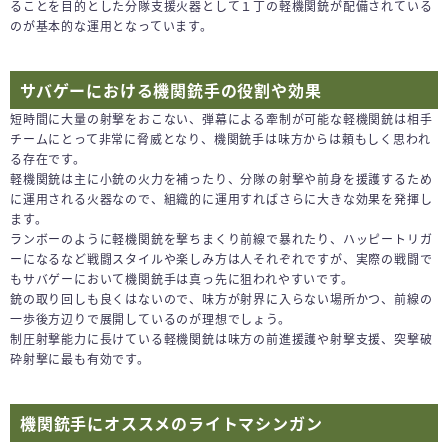
ることを目的とした分隊支援火器として１丁の軽機関銃が配備されている
のが基本的な運用となっています。
サバゲーにおける機関銃手の役割や効果
短時間に大量の射撃をおこない、弾幕による牽制が可能な軽機関銃は相手
チームにとって非常に脅威となり、機関銃手は味方からは頼もしく思われ
る存在です。
軽機関銃は主に小銃の火力を補ったり、分隊の射撃や前身を援護するため
に運用される火器なので、組織的に運用すればさらに大きな効果を発揮し
ます。
ランボーのように軽機関銃を撃ちまくり前線で暴れたり、ハッピートリガ
ーになるなど戦闘スタイルや楽しみ方は人それぞれですが、実際の戦闘で
もサバゲーにおいて機関銃手は真っ先に狙われやすいです。
銃の取り回しも良くはないので、味方が射界に入らない場所かつ、前線の
一歩後方辺りで展開しているのが理想でしょう。
制圧射撃能力に長けている軽機関銃は味方の前進援護や射撃支援、突撃破
砕射撃に最も有効です。
機関銃手にオススメのライトマシンガン