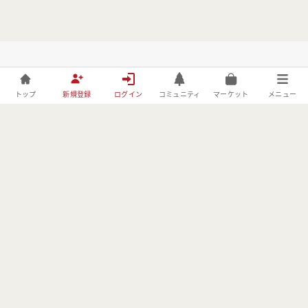
トップ
新規登録
ログイン
コミュニティ
マーケット
メニュー
株式会社フォレストーリーは、林野庁の「令和元年度森林づくりへ
の異分野技術導入・実証事業」の委託事業者としてBE FORESTER
に取り組んでおります。
MENU
USER
OTHER
コミュニティ
会員登録
利用規約
イベント
ログイン
プライバシーポリ
シー
メディア
運営会社情報
フリマ
特定商取引法に基
づく表記