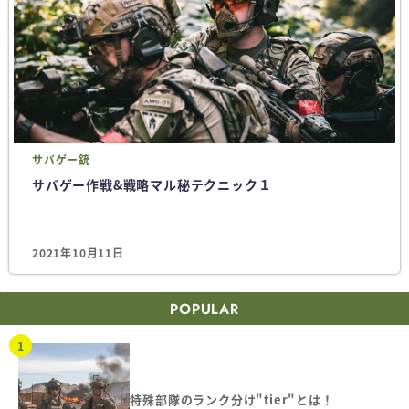
サバゲー
銃
サバゲー作戦&戦略マル秘テクニック１
2021年10月11日
POPULAR
特殊部隊のランク分け"tier"とは！