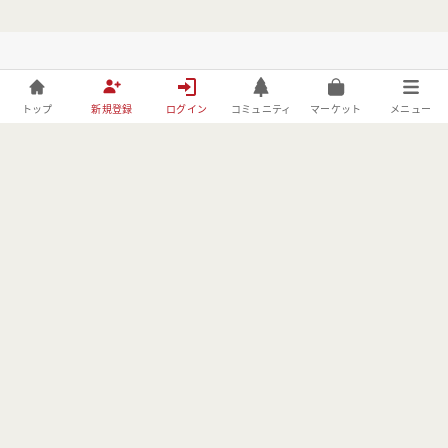
トップ
新規登録
ログイン
コミュニティ
マーケット
メニュー
株式会社フォレストーリーは、林野庁の「令和元年度森林づくりへ
の異分野技術導入・実証事業」の委託事業者としてBE FORESTER
に取り組んでおります。
MENU
USER
OTHER
コミュニティ
会員登録
利用規約
イベント
ログイン
プライバシーポリ
シー
メディア
運営会社情報
フリマ
特定商取引法に基
づく表記
よくある質問