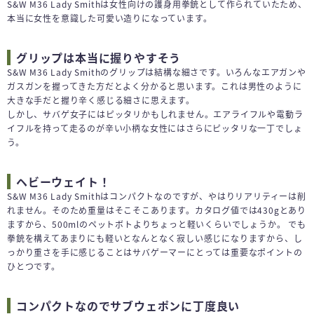
S&W M36 Lady Smithは女性向けの護身用拳銃として作られていたため、
本当に女性を意識した可愛い造りになっています。
グリップは本当に握りやすそう
S&W M36 Lady Smithのグリップは結構な細さです。いろんなエアガンや
ガスガンを握ってきた方だとよく分かると思います。これは男性のように
大きな手だと握り辛く感じる細さに思えます。
しかし、サバゲ女子にはピッタリかもしれません。エアライフルや電動ラ
イフルを持って走るのが辛い小柄な女性にはさらにピッタリな一丁でしょ
う。
ヘビーウェイト！
S&W M36 Lady Smithはコンパクトなのですが、やはりリアリティーは削
れません。そのため重量はそこそこあります。カタログ値では430gとあり
ますから、500mlのペットボトよりちょっと軽いくらいでしょうか。 でも
拳銃を構えてあまりにも軽いとなんとなく寂しい感じになりますから、し
っかり重さを手に感じることはサバゲーマーにとっては重要なポイントの
ひとつです。
コンパクトなのでサブウェポンに丁度良い