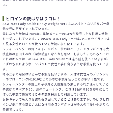
う。
ヒロインの銃はやはりコレ！
S&W M36 Lady Smith Heavy Weight Ver2はコンパクトなリボルバー拳
銃を元にデザインされています。
元になった拳銃は1989年に実銃メーカーのS&Wが発売した女性用の拳銃
をモデルにしています。このS&W M36 Lady Smithはアニメやドラマでよ
く見る女性ヒロインが使っている拳銃によく似ています。
シティーハンターの野上冴子、ルパン三世の峰不二子、ドラマだと踊る大
捜査線の恩田すみれ（深津絵里）なんかを思い出しました。もちろんそれ
ぞれのキャラはこのS&W M36 Lady Smithとは違う銃を使っていますが、
いずれも似たようなコンパクトで女性の手に合うような拳銃を使っていま
す。
峰不二子の場合はいろんな拳銃を使いますが、大体は女性用のデリンジャ
ーやブローニングM1910などの小さな拳銃を使うことが多い印象です。
シティーハンターの野上冴子や踊る大捜査線の恩田すみれが使用している
拳銃はミネベア M60、通称ニューナンブ。これはS&W M36を参考にして
作った拳銃で警察ではこの拳銃を採用して利用しています。
女性キャラでも大きな銃を振り回していることはありますが、やはりヒロ
インが愛用する銃といえば女性用のコンパクトさがゆえの可愛い小ぶりな
拳銃でしょう。