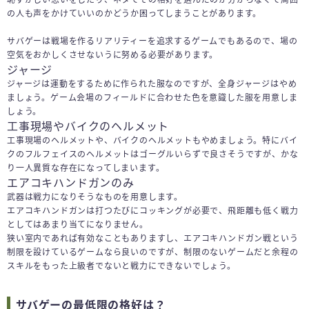
の人も声をかけていいのかどうか困ってしまうことがあります。
サバゲーは戦場を作るリアリティーを追求するゲームでもあるので、場の
空気をおかしくさせないうに努める必要があります。
ジャージ
ジャージは運動をするために作られた服なのですが、全身ジャージはやめ
ましょう。ゲーム会場のフィールドに合わせた色を意識した服を用意しま
しょう。
工事現場やバイクのヘルメット
工事現場のヘルメットや、バイクのヘルメットもやめましょう。特にバイ
クのフルフェイスのヘルメットはゴーグルいらずで良さそうですが、かな
り一人異質な存在になってしまいます。
エアコキハンドガンのみ
武器は戦力になりそうなものを用意します。
エアコキハンドガンは打つたびにコッキングが必要で、飛距離も低く戦力
としてはあまり当てになりません。
狭い室内であれば有効なこともありますし、エアコキハンドガン戦という
制限を設けているゲームなら良いのですが、制限のないゲームだと余程の
スキルをもった上級者でないと戦力にできないでしょう。
サバゲーの最低限の格好は？