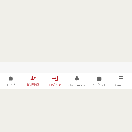
トップ
新規登録
ログイン
コミュニティ
マーケット
メニュー
株式会社フォレストーリーは、林野庁の「令和元年度森林づくりへ
の異分野技術導入・実証事業」の委託事業者としてBE FORESTER
に取り組んでおります。
MENU
USER
OTHER