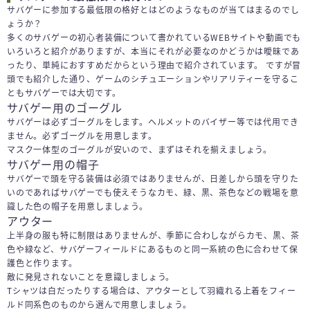
サバゲーに参加する最低限の格好とはどのようなものが当てはまるのでし
ょうか？
多くのサバゲーの初心者装備について書かれているWEBサイトや動画でも
いろいろと紹介がありますが、本当にそれが必要なのかどうかは曖昧であ
ったり、単純におすすめだからという理由で紹介されています。 ですが冒
頭でも紹介した通り、ゲームのシチュエーションやリアリティーを守るこ
ともサバゲーでは大切です。
サバゲー用のゴーグル
サバゲーは必ずゴーグルをします。ヘルメットのバイザー等では代用でき
ません。必ずゴーグルを用意します。
マスク一体型のゴーグルが安いので、まずはそれを揃えましょう。
サバゲー用の帽子
サバゲーで頭を守る装備は必須ではありませんが、日差しから頭を守りた
いのであればサバゲーでも使えそうなカモ、緑、黒、茶色などの戦場を意
識した色の帽子を用意しましょう。
アウター
上半身の服も特に制限はありませんが、季節に合わしながらカモ、黒、茶
色や緑など、サバゲーフィールドにあるものと同一系統の色に合わせて保
護色と作ります。
敵に発見されないことを意識しましょう。
Tシャツは白だったりする場合は、アウターとして羽織れる上着をフィー
ルド同系色のものから選んで用意しましょう。