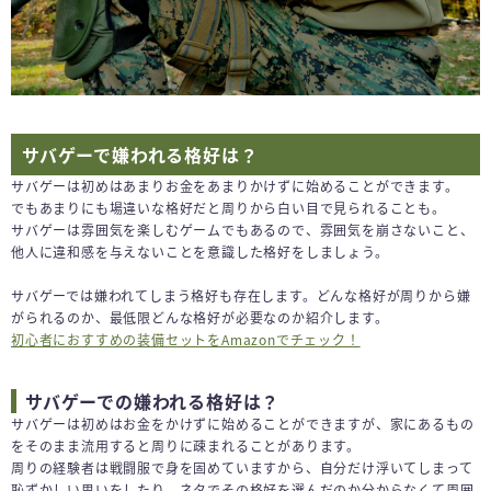
サバゲーで嫌われる格好は？
サバゲーは初めはあまりお金をあまりかけずに始めることができます。
でもあまりにも場違いな格好だと周りから白い目で見られることも。
サバゲーは雰囲気を楽しむゲームでもあるので、雰囲気を崩さないこと、
他人に違和感を与えないことを意識した格好をしましょう。
サバゲーでは嫌われてしまう格好も存在します。どんな格好が周りから嫌
がられるのか、最低限どんな格好が必要なのか紹介します。
初心者におすすめの装備セットをAmazonでチェック！
サバゲーでの嫌われる格好は？
サバゲーは初めはお金をかけずに始めることができますが、家にあるもの
をそのまま流用すると周りに疎まれることがあります。
周りの経験者は戦闘服で身を固めていますから、自分だけ浮いてしまって
恥ずかしい思いをしたり、ネタでその格好を選んだのか分からなくて周囲