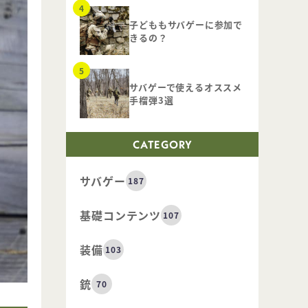
子どももサバゲーに参加で
きるの？
サバゲーで使えるオススメ
手榴弾3選
CATEGORY
サバゲー
187
基礎コンテンツ
107
装備
103
銃
70