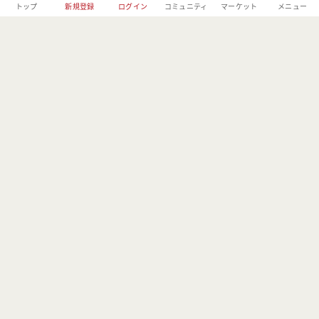
トップ
新規登録
ログイン
コミュニティ
マーケット
メニュー
株式会社フォレストーリーは、林野庁の「令和元年度森林づくりへ
の異分野技術導入・実証事業」の委託事業者としてBE FORESTER
に取り組んでおります。
MENU
USER
OTHER
コミュニティ
会員登録
利用規約
イベント
ログイン
プライバシーポリ
シー
メディア
運営会社情報
フリマ
特定商取引法に基
づく表記
よくある質問
お問い合わせ
Copyright 2020 - 2026 BE FORESTER