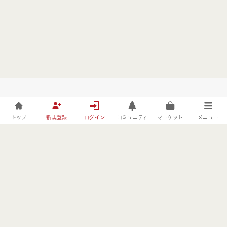
トップ
新規登録
ログイン
コミュニティ
マーケット
メニュー
株式会社フォレストーリーは、林野庁の「令和元年度森林づくりへ
の異分野技術導入・実証事業」の委託事業者としてBE FORESTER
に取り組んでおります。
MENU
USER
OTHER
コミュニティ
会員登録
利用規約
イベント
ログイン
プライバシーポリ
シー