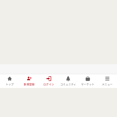
トップ
新規登録
ログイン
コミュニティ
マーケット
メニュー
株式会社フォレストーリーは、林野庁の「令和元年度森林づくりへ
の異分野技術導入・実証事業」の委託事業者としてBE FORESTER
に取り組んでおります。