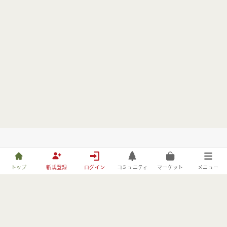
トップ
新規登録
ログイン
コミュニティ
マーケット
メニュー
株式会社フォレストーリーは、林野庁の「令和元年度森林づくりへ
の異分野技術導入・実証事業」の委託事業者としてBE FORESTER
に取り組んでおります。