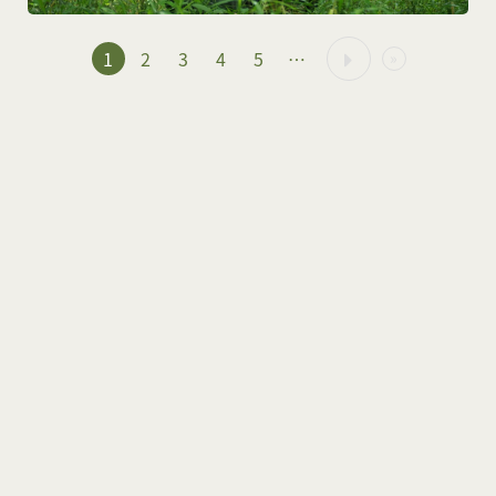
1
2
3
4
5
…
»