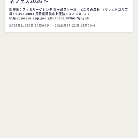
ネフェス2026 ～
開催地：ファミリーゲレンデ 霧ヶ峰スキー場 となりの森林 (マレットゴルフ
場) 〒392-0003 長野県諏訪市上諏訪１３３３８−４１
https://maps.app.goo.gl/uFcSD2JvWuHSjByn6
2026年8月22日 11時00分 〜 2026年8月22日 15時00分